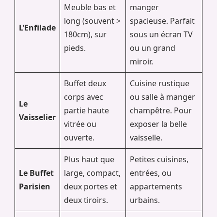
Meuble bas et
manger
long (souvent >
spacieuse. Parfait
L’Enfilade
180cm), sur
sous un écran TV
pieds.
ou un grand
miroir.
Buffet deux
Cuisine rustique
corps avec
ou salle à manger
Le
partie haute
champêtre. Pour
Vaisselier
vitrée ou
exposer la belle
ouverte.
vaisselle.
Plus haut que
Petites cuisines,
Le Buffet
large, compact,
entrées, ou
Parisien
deux portes et
appartements
deux tiroirs.
urbains.