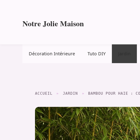
Aller
au
contenu
Notre Jolie Maison
Décoration Intérieure
Tuto DIY
Jardin
ACCUEIL
»
JARDIN
»
BAMBOU POUR HAIE : C