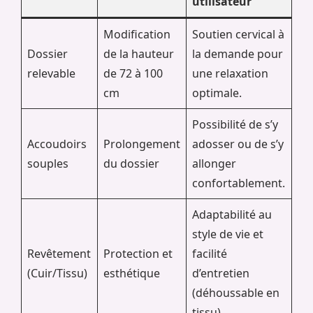
utilisateur
Modification
Soutien cervical à
Dossier
de la hauteur
la demande pour
relevable
de 72 à 100
une relaxation
cm
optimale.
Possibilité de s’y
Accoudoirs
Prolongement
adosser ou de s’y
souples
du dossier
allonger
confortablement.
Adaptabilité au
style de vie et
Revêtement
Protection et
facilité
(Cuir/Tissu)
esthétique
d’entretien
(déhoussable en
tissu).