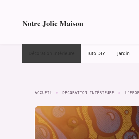
Aller
au
contenu
Notre Jolie Maison
Décoration Intérieure
Tuto DIY
Jardin
ACCUEIL
»
DÉCORATION INTÉRIEURE
»
L’ÉPO