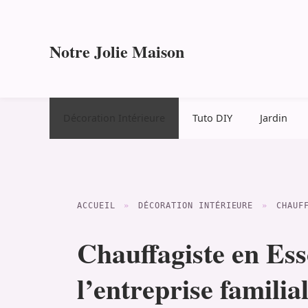
Aller
au
contenu
Notre Jolie Maison
Décoration Intérieure
Tuto DIY
Jardin
ACCUEIL
»
DÉCORATION INTÉRIEURE
»
CHAUF
Chauffagiste en Ess
l’entreprise famil