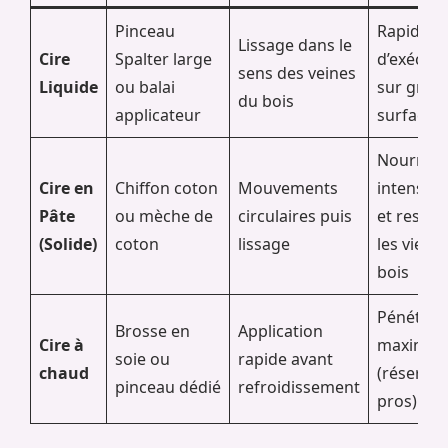
Pinceau
Rapidité
Lissage dans le
Cire
Spalter large
d’exécuti
sens des veines
Liquide
ou balai
sur gran
du bois
applicateur
surfaces
Nourrit
Cire en
Chiffon coton
Mouvements
intensém
Pâte
ou mèche de
circulaires puis
et restau
(Solide)
coton
lissage
les vieux
bois
Pénétrat
Brosse en
Application
Cire à
maximal
soie ou
rapide avant
chaud
(réservé 
pinceau dédié
refroidissement
pros)