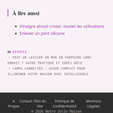
À lire aussi
Vinaigre alcool cristal : toutes les utilisations
Enlever un joint silicone
CATÉGORIES
ASTUCES
PEUT-ON LAISSER UN MUR EN PARPAING SANS
ENDUIT ? GUIDE PRATIQUE ET IDÉES DÉCO
LAMPE CONNECTÉE : GUIDE COMPLET POUR
ILLUMINER VOTRE MAISON AVEC INTELLIGENCE
A
Contact
Plan du
Politique de
Mentions
Propos
Site
Confidentialité
Légales
© 2026 Notre Jolie Maison