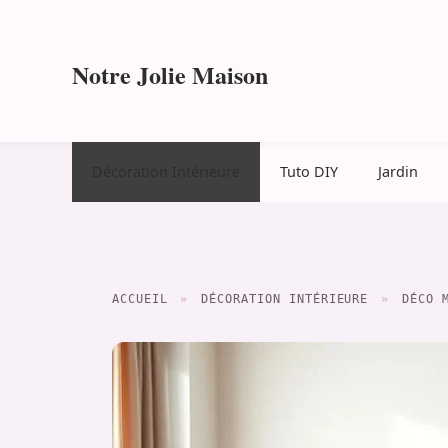
Aller
au
contenu
Notre Jolie Maison
Décoration Intérieure
Tuto DIY
Jardin
ACCUEIL
»
DÉCORATION INTÉRIEURE
»
DÉCO 