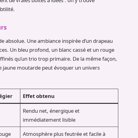
t de vraies boîtes à idées : on y trouve
tilité.
urs
tude absolue. Une ambiance inspirée d’un drapeau
ances. Un bleu profond, un blanc cassé et un rouge
ffinés qu’un trio trop primaire. De la même façon,
de jaune moutarde peut évoquer un univers
légier
Effet obtenu
Rendu net, énergique et
e
immédiatement lisible
rouge
Atmosphère plus feutrée et facile à