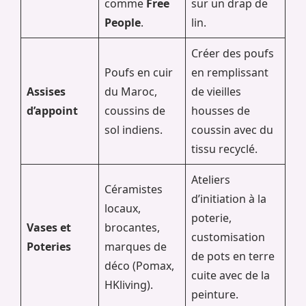
comme
Free
sur un drap de
People
.
lin.
Créer des poufs
Poufs en cuir
en remplissant
Assises
du Maroc,
de vieilles
d’appoint
coussins de
housses de
sol indiens.
coussin avec du
tissu recyclé.
Ateliers
Céramistes
d’initiation à la
locaux,
poterie,
Vases et
brocantes,
customisation
Poteries
marques de
de pots en terre
déco (Pomax,
cuite avec de la
HKliving).
peinture.