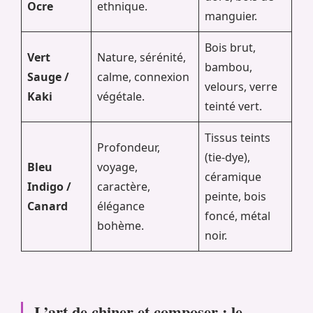
Ocre
ethnique.
manguier.
Bois brut,
Vert
Nature, sérénité,
bambou,
Sauge /
calme, connexion
velours, verre
Kaki
végétale.
teinté vert.
Tissus teints
Profondeur,
(tie-dye),
Bleu
voyage,
céramique
Indigo /
caractère,
peinte, bois
Canard
élégance
foncé, métal
bohème.
noir.
L’art de chiner et composer : le