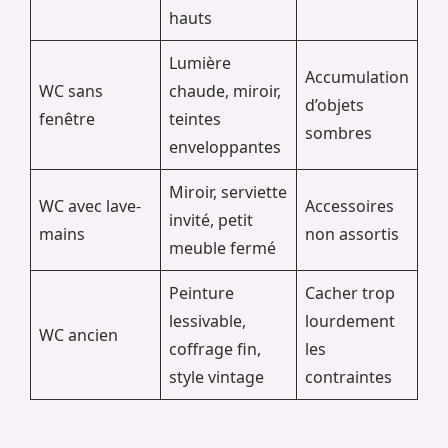
hauts
Lumière
Accumulation
WC sans
chaude, miroir,
d’objets
fenêtre
teintes
sombres
enveloppantes
Miroir, serviette
WC avec lave-
Accessoires
invité, petit
mains
non assortis
meuble fermé
Peinture
Cacher trop
lessivable,
lourdement
WC ancien
coffrage fin,
les
style vintage
contraintes