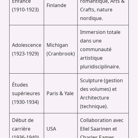
Enfance
romantique, Arts &
Finlande
(1910-1923)
Crafts, nature
nordique.
Immersion totale
dans une
Adolescence
Michigan
communauté
(1923-1929)
(Cranbrook)
artistique
pluridisciplinaire.
Sculpture (gestion
Études
des volumes) et
supérieures
Paris & Yale
Architecture
(1930-1934)
(technique).
Début de
Collaboration avec
carrière
USA
Eliel Saarinen et
(1936-1940)
Charles Eames.