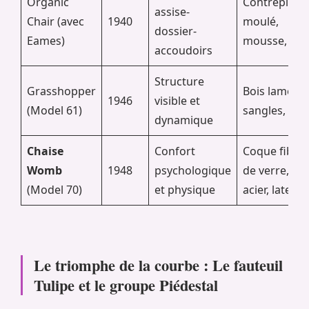
Organic
Contreplaqu
assise-
Chair (avec
1940
moulé,
dossier-
Eames)
mousse, tiss
accoudoirs
Structure
Grasshopper
Bois lamellé,
1946
visible et
(Model 61)
sangles, tiss
dynamique
Chaise
Confort
Coque fibre
Womb
1948
psychologique
de verre,
(Model 70)
et physique
acier, latex
Le triomphe de la courbe : Le fauteuil
Tulipe et le groupe Piédestal