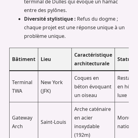
terminal de Dulles qui évoque un hamac
entre des pylônes.
Diversité stylistique :
Refus du dogme ;
chaque projet est une réponse unique à un
problème unique.
Caractéristique
Bâtiment
Lieu
Statut
architecturale
Coques en
Restaur
Terminal
New York
béton évoquant
en hôtel
TWA
(JFK)
un oiseau
luxe
Arche caténaire
Gateway
en acier
Monume
Saint-Louis
Arch
inoxydable
national
(192m)