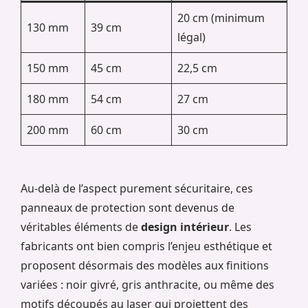
20 cm (minimum
130 mm
39 cm
légal)
150 mm
45 cm
22,5 cm
180 mm
54 cm
27 cm
200 mm
60 cm
30 cm
Au-delà de l’aspect purement sécuritaire, ces
panneaux de protection sont devenus de
véritables éléments de
design intérieur
. Les
fabricants ont bien compris l’enjeu esthétique et
proposent désormais des modèles aux finitions
variées : noir givré, gris anthracite, ou même des
motifs découpés au laser qui projettent des