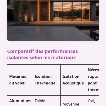
Comparatif des performances
isolantes selon les matériaux
Nécessité
Matériau
Isolation
Isolation
rupture d
du volet
Thermique
Acoustique
pont
thermiqu
Aluminium
Faible
Oui,
Moyenne