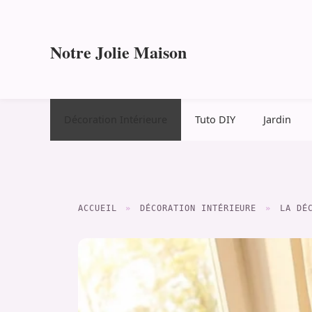
Aller
au
contenu
Notre Jolie Maison
Décoration Intérieure
Tuto DIY
Jardin
ACCUEIL
»
DÉCORATION INTÉRIEURE
»
LA DÉ