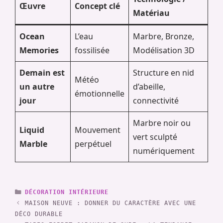
Œuvre
Concept clé
Matériau
Ocean
L’eau
Marbre, Bronze,
Memories
fossilisée
Modélisation 3D
Demain est
Structure en nid
Météo
un autre
d’abeille,
émotionnelle
jour
connectivité
Marbre noir ou
Liquid
Mouvement
vert sculpté
Marble
perpétuel
numériquement
CATÉGORIES
DÉCORATION INTÉRIEURE
MAISON NEUVE : DONNER DU CARACTÈRE AVEC UNE
DÉCO DURABLE