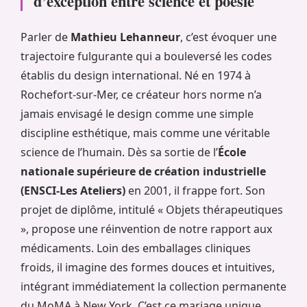
d’exception entre science et poésie
Parler de
Mathieu Lehanneur
, c’est évoquer une
trajectoire fulgurante qui a bouleversé les codes
établis du design international. Né en 1974 à
Rochefort-sur-Mer, ce créateur hors norme n’a
jamais envisagé le design comme une simple
discipline esthétique, mais comme une véritable
science de l’humain. Dès sa sortie de l’
École
nationale supérieure de création industrielle
(ENSCI-Les Ateliers)
en 2001, il frappe fort. Son
projet de diplôme, intitulé « Objets thérapeutiques
», propose une réinvention de notre rapport aux
médicaments. Loin des emballages cliniques
froids, il imagine des formes douces et intuitives,
intégrant immédiatement la collection permanente
du MoMA à New York. C’est ce mariage unique