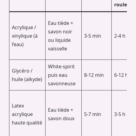
rouleau
Eau tiède +
Acrylique /
savon noir
vinylique (à
3-5 min
2-4 h
ou liquide
l’eau)
vaisselle
White-spirit
Glycéro /
puis eau
8-12 min
6-12 h
huile (alkyde)
savonneuse
Latex
Eau tiède +
acrylique
5-7 min
3-5 h
savon doux
haute qualité