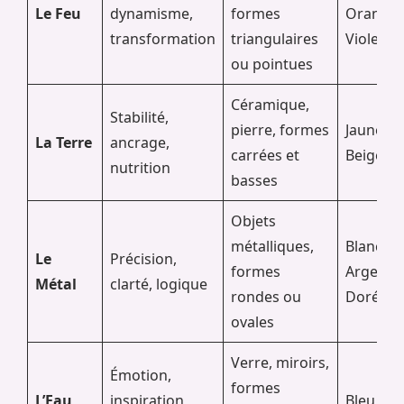
Le Feu
dynamisme,
formes
Orange,
transformation
triangulaires
Violet vif
ou pointues
Céramique,
Stabilité,
pierre, formes
Jaune, O
La Terre
ancrage,
carrées et
Beige
nutrition
basses
Objets
métalliques,
Blanc, Gr
Le
Précision,
formes
Argenté,
Métal
clarté, logique
rondes ou
Doré
ovales
Verre, miroirs,
Émotion,
formes
L’Eau
inspiration,
Bleu, No