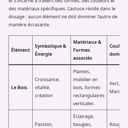
et s’incarne à travers des formes, des couleurs et
des matériaux spécifiques. L’astuce réside dans le
dosage : aucun élément ne doit dominer l’autre de
manière écrasante.
Matériaux &
Symbolique &
Couleur
Élément
Formes
Énergie
domina
associés
Plantes,
Croissance,
mobilier en
Vert,
Le Bois
vitalité,
bois, formes
Marron
création
rectangulaires
verticales
Éclairage,
Passion,
bougies,
Rouge,