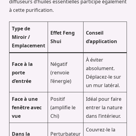
diffuseurs d’huiles essentielles participe également
à cette purification.
Type de
Effet Feng
Conseil
Miroir /
Shui
d’application
Emplacement
À éviter
Face à la
Négatif
absolument.
porte
(renvoie
Déplacez-le sur
d’entrée
l’énergie)
un mur latéral.
Face à une
Positif
Idéal pour faire
fenêtre avec
(amplifie le
entrer la nature
vue
Chi)
dans l’intérieur.
Couvrez-le la
Dans la
Perturbateur