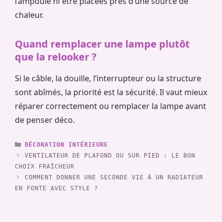
l’ampoule ni être placées près d’une source de
chaleur.
Quand remplacer une lampe plutôt
que la relooker ?
Si le câble, la douille, l’interrupteur ou la structure
sont abîmés, la priorité est la sécurité. Il vaut mieux
réparer correctement ou remplacer la lampe avant
de penser déco.
CATÉGORIES
DÉCORATION INTÉRIEURE
VENTILATEUR DE PLAFOND OU SUR PIED : LE BON
CHOIX FRAÎCHEUR
COMMENT DONNER UNE SECONDE VIE À UN RADIATEUR
EN FONTE AVEC STYLE ?