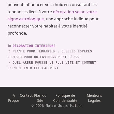
peuvent influencer vos choix en consultant les
tendances liées à votre
décoration selon votre
signe astrologique
, une approche ludique pour
reconnecter votre habitat à votre identité
profonde.
CATÉGORIES
DÉCORATION INTÉRIEURE
PLANTE POUR TERRARIUM : QUELLES ESPÈCES
CHOISIR POUR UN ENVIRONNEMENT RÉUSSI
QUEL ARBRE POUSSE LE PLUS VITE ET COMMENT
L’ENTRETENIR EFFICACEMENT
A
Contact
Plan du
Politique de
Mentions
Propos
Site
Confidentialité
Légales
© 2026 Notre Jolie Maison