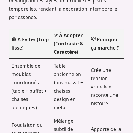
mélangeant les styles, on brouille les pistes
temporelles, rendant la décoration intemporelle
par essence.
✅ À Adopter
🚫 À Éviter (Trop
💡 Pourquoi
(Contraste &
lisse)
ça marche ?
Caractère)
Ensemble de
Table
Crée une
meubles
ancienne en
tension
coordonnés
bois massif +
visuelle et
(table + buffet +
chaises
raconte une
chaises
design en
histoire.
identiques)
métal
Mélange
Tout laiton ou
subtil de
Apporte de la