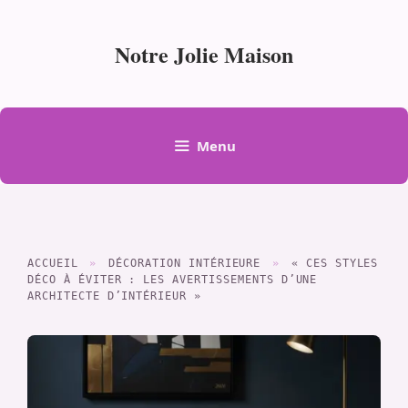
Aller
au
Notre Jolie Maison
contenu
Menu
ACCUEIL
»
DÉCORATION INTÉRIEURE
»
« CES STYLES
DÉCO À ÉVITER : LES AVERTISSEMENTS D’UNE
ARCHITECTE D’INTÉRIEUR »