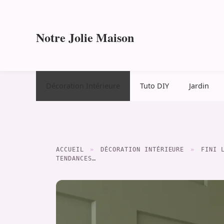
Aller
au
contenu
Notre Jolie Maison
Décoration Intérieure
Tuto DIY
Jardin
ACCUEIL
»
DÉCORATION INTÉRIEURE
»
FINI 
TENDANCES…