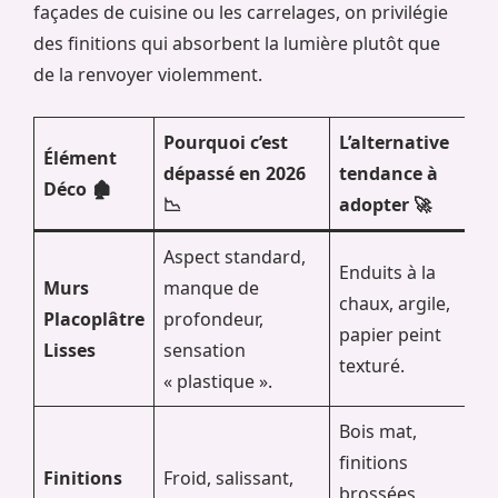
façades de cuisine ou les carrelages, on privilégie
des finitions qui absorbent la lumière plutôt que
de la renvoyer violemment.
Pourquoi c’est
L’alternative
Élément
dépassé en 2026
tendance à
Déco 🏚️
📉
adopter 🚀
Aspect standard,
Enduits à la
Murs
manque de
chaux, argile,
Placoplâtre
profondeur,
papier peint
Lisses
sensation
texturé.
« plastique ».
Bois mat,
finitions
Finitions
Froid, salissant,
brossées,