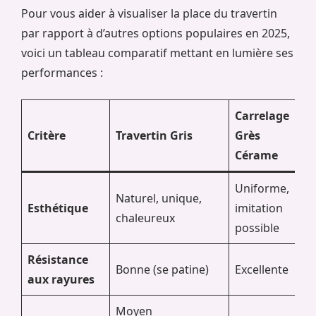
Pour vous aider à visualiser la place du travertin
par rapport à d’autres options populaires en 2025,
voici un tableau comparatif mettant en lumière ses
performances :
Carrelage
Critère
Travertin Gris
Grès
Ma
Cérame
Uniforme,
Naturel, unique,
Lu
Esthétique
imitation
chaleureux
fr
possible
Résistance
Mo
Bonne (se patine)
Excellente
aux rayures
(s
Moyen
Dif