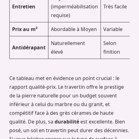
Entretien
(imperméabilisation
Très facile
(t
requise)
ac
Prix au m²
Abordable à Moyen
Variable
Él
Naturellement
Selon
Gl
Antidérapant
élevé
finition
si 
Ce tableau met en évidence un point crucial : le
rapport qualité-prix. Le travertin offre le prestige
de la pierre naturelle pour un budget souvent
inférieur à celui du marbre ou du granit, et
compétitif face à des grès cérames de haute
qualité. De plus, sa
durabilité
est excellente. Bien
posé, un sol en travertin peut durer des décennies.