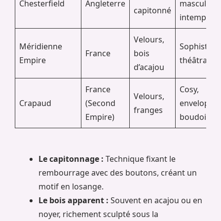
Chesterfield
Angleterre
masculin,
capitonné
intemporel
Velours,
Méridienne
Sophistiqu
France
bois
Empire
théâtral
d’acajou
France
Cosy,
Velours,
Crapaud
(Second
enveloppan
franges
Empire)
boudoir
Le capitonnage :
Technique fixant le
rembourrage avec des boutons, créant un
motif en losange.
Le bois apparent :
Souvent en acajou ou en
noyer, richement sculpté sous la