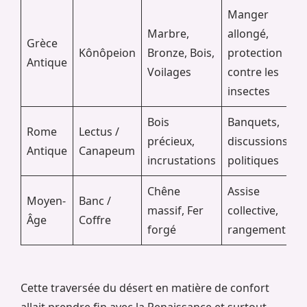
Manger
Marbre,
allongé,
Grèce
Kônôpeion
Bronze, Bois,
protection
Antique
Voilages
contre les
insectes
Bois
Banquets,
Rome
Lectus /
précieux,
discussions
Antique
Canapeum
incrustations
politiques
Chêne
Assise
Moyen-
Banc /
massif, Fer
collective,
Âge
Coffre
forgé
rangement
Cette traversée du désert en matière de confort
allait prendre fin avec la Renaissance et surtout