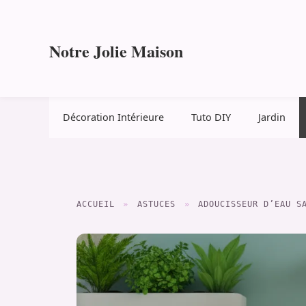
Aller
au
contenu
Notre Jolie Maison
Décoration Intérieure
Tuto DIY
Jardin
ACCUEIL
»
ASTUCES
»
ADOUCISSEUR D’EAU S