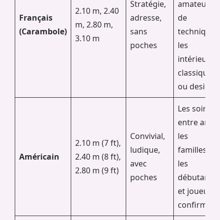
Stratégie,
amateurs
2.10 m, 2.40
Français
adresse,
de
m, 2.80 m,
(Carambole)
sans
technique,
3.10 m
poches
les
intérieurs
classiques
ou design.
Les soirées
entre amis,
Convivial,
les
2.10 m (7 ft),
ludique,
familles,
Américain
2.40 m (8 ft),
avec
les
2.80 m (9 ft)
poches
débutants
et joueurs
confirmés.