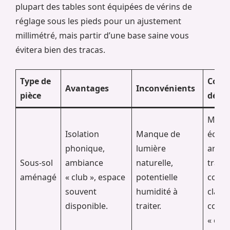
plupart des tables sont équipées de vérins de
réglage sous les pieds pour un ajustement
millimétré, mais partir d’une base saine vous
évitera bien des tracas.
Type de
Conse
Avantages
Inconvénients
pièce
décor
Misez
Isolation
Manque de
éclai
phonique,
lumière
artifi
Sous-sol
ambiance
naturelle,
travai
aménagé
« club », espace
potentielle
coule
souvent
humidité à
clair
disponible.
traiter.
contre
« cave