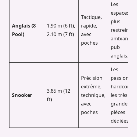
Les
espaces
Tactique,
plus
Anglais (8
1.90 m (6 ft),
rapide,
restreints,
Pool)
2.10 m (7 ft)
avec
ambiance
poches
pub
anglais.
Les
Précision
passionnés
extrême,
hardcore,
3.85 m (12
Snooker
technique,
les très
ft)
avec
grandes
poches
pièces
dédiées.