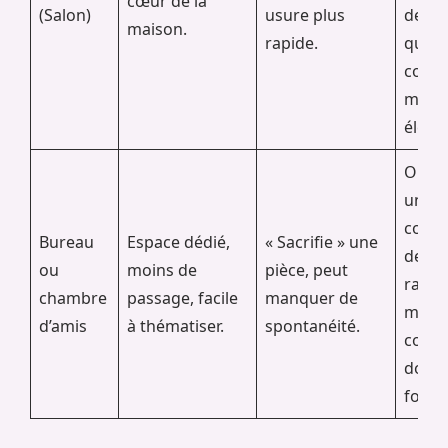
cœur de la
(Salon)
usure plus
desig
maison.
rapide.
qui s’
comm
meub
éléga
Optez
un ca
confo
Bureau
Espace dédié,
« Sacrifie » une
des
ou
moins de
pièce, peut
rang
chambre
passage, facile
manquer de
malin
d’amis
à thématiser.
spontanéité.
conse
doub
foncti