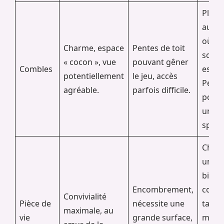
Placez
au cen
où la
Charme, espace
Pentes de toit
sous 
« cocon », vue
pouvant gêner
Combles
est m
potentiellement
le jeu, accès
Peign
agréable.
parfois difficile.
poutr
un ef
spect
Chois
une t
billar
Encombrement,
conve
Convivialité
Pièce de
nécessite une
table 
maximale, au
vie
grande surface,
mang