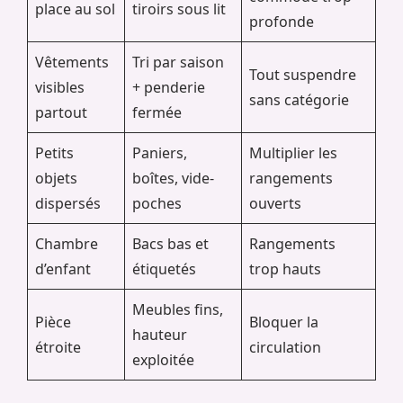
place au sol
tiroirs sous lit
profonde
Vêtements
Tri par saison
Tout suspendre
visibles
+ penderie
sans catégorie
partout
fermée
Petits
Paniers,
Multiplier les
objets
boîtes, vide-
rangements
dispersés
poches
ouverts
Chambre
Bacs bas et
Rangements
d’enfant
étiquetés
trop hauts
Meubles fins,
Pièce
Bloquer la
hauteur
étroite
circulation
exploitée