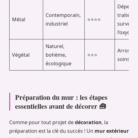
Dépend 
Contemporain,
traiteme
Métal
⭐⭐⭐⭐
industriel
surveill
l’oxydati
Naturel,
Arrosage,
Végétal
bohème,
⭐⭐⭐
soins ré
écologique
Préparation du mur : les étapes
essentielles avant de décorer 🧰
Comme pour tout projet de
décoration
, la
préparation est la clé du succès ! Un
mur extérieur