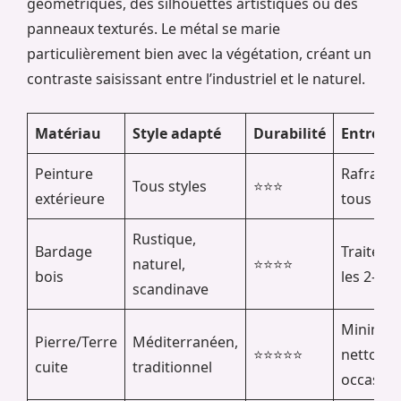
géométriques, des silhouettes artistiques ou des
panneaux texturés. Le métal se marie
particulièrement bien avec la végétation, créant un
contraste saisissant entre l’industriel et le naturel.
Matériau
Style adapté
Durabilité
Entretie
Peinture
Rafraîch
Tous styles
⭐⭐⭐
extérieure
tous les 
Rustique,
Bardage
Traiteme
naturel,
⭐⭐⭐⭐
bois
les 2-3 a
scandinave
Minimal,
Pierre/Terre
Méditerranéen,
⭐⭐⭐⭐⭐
nettoya
cuite
traditionnel
occasion