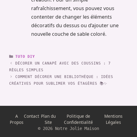
rafraîchissement, vous pouvez vous
contenter de changer les éléments
décoratifs du dessus ou d’ajouter une
nouvelle couche de sable coloré.
CATÉGORIES
TUTO DIY
DÉCORER UN CANAPÉ AVEC DES COUSSINS : 7
RÈGLES SIMPLES
COMMENT DÉCORER UNE BIBLIOTHÈQUE : IDÉES
CRÉATIVES POUR SUBLIMER VOS ÉTAGÈRES 📚✨
A
Contact
Plan du
Politique de
Mentions
Propos
Site
Confidentialité
Légales
© 2026 Notre Jolie Maison