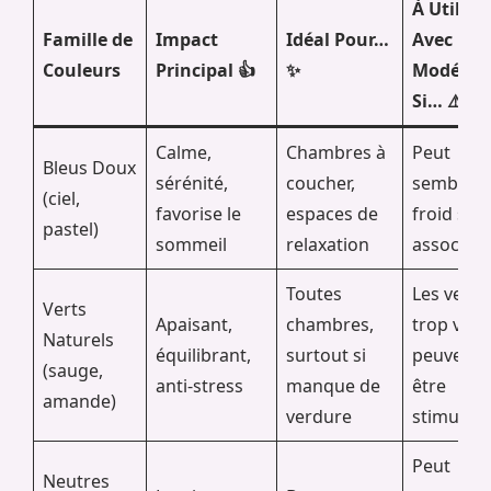
À Utilise
Famille de
Impact
Idéal Pour…
Avec
Couleurs
Principal 👍
✨
Modérat
Si… ⚠️
Calme,
Chambres à
Peut
Bleus Doux
sérénité,
coucher,
sembler
(ciel,
favorise le
espaces de
froid si m
pastel)
sommeil
relaxation
associé
Toutes
Les verts
Verts
Apaisant,
chambres,
trop vifs
Naturels
équilibrant,
surtout si
peuvent
(sauge,
anti-stress
manque de
être
amande)
verdure
stimulant
Peut
Neutres