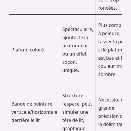
foncées.
Plus complexe
Spectaculaire,
à peindre, peu
ajoute de la
tasser la pièce
profondeur
Plafond coloré
si le plafond
ou un effet
est bas et la
cocon,
couleur trop
unique.
sombre.
Structure
Nécessite une
Bande de peinture
l’espace, peut
grande
verticale/horizontale
simuler une
précision dans
derrière le lit
tête de lit,
la délimitation.
graphique.