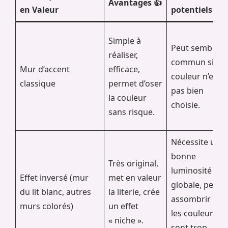
Avantages 👍
en Valeur
potentiels 👎
Simple à
Peut sembler
réaliser,
commun si la
Mur d’accent
efficace,
couleur n’est
classique
permet d’oser
pas bien
la couleur
choisie.
sans risque.
Nécessite une
bonne
Très original,
luminosité
Effet inversé (mur
met en valeur
globale, peut
du lit blanc, autres
la literie, crée
assombrir si
murs colorés)
un effet
les couleurs
« niche ».
sont trop