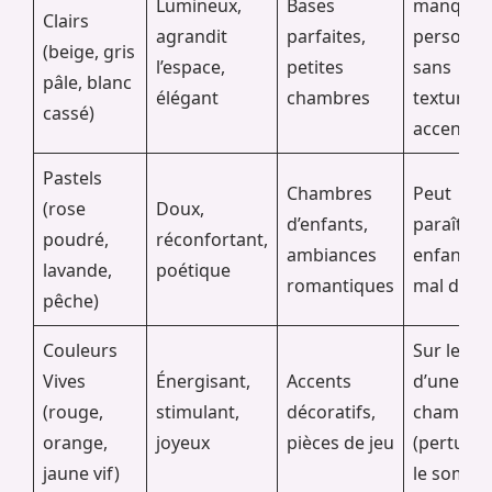
Lumineux,
Bases
manquer
Clairs
agrandit
parfaites,
personnal
(beige, gris
l’espace,
petites
sans
pâle, blanc
élégant
chambres
textures 
cassé)
accents
Pastels
Chambres
Peut
(rose
Doux,
d’enfants,
paraître
poudré,
réconfortant,
ambiances
enfantin 
lavande,
poétique
romantiques
mal dosé
pêche)
Couleurs
Sur les m
Vives
Énergisant,
Accents
d’une
(rouge,
stimulant,
décoratifs,
chambre
orange,
joyeux
pièces de jeu
(perturb
jaune vif)
le sommei