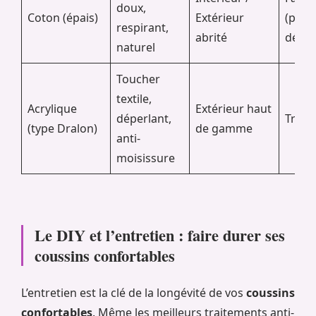
doux,
Coton (épais)
Extérieur
(peut
respirant,
abrité
décol
naturel
Toucher
textile,
Acrylique
Extérieur haut
déperlant,
Très 
(type Dralon)
de gamme
anti-
moisissure
Le DIY et l’entretien : faire durer ses
coussins confortables
L’entretien est la clé de la longévité de vos
coussins
confortables
. Même les meilleurs traitements anti-