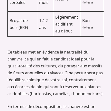
céréales
mois
⭐⭐⭐⭐
dé
Légèrement
Broyat de
1 à 2
Bon
Nat
acidifiant
bois (BRF)
ans
⭐⭐⭐⭐
ch
au début
Ce tableau met en évidence la neutralité du
chanvre, ce qui en fait le candidat idéal pour la
quasi-totalité des cultures, du potager aux massifs
de fleurs annuelles ou vivaces. Il ne perturbera pas
l’équilibre chimique de votre sol, contrairement
aux écorces de pin qui sont à réserver aux plantes
acidophiles (hortensias, camélias, rhododendrons).
En termes de décomposition, le chanvre est un