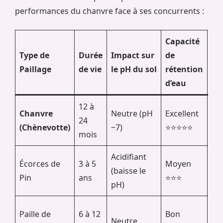
performances du chanvre face à ses concurrents :
Capacité
Type de
Durée
Impact sur
de
Es
Paillage
de vie
le pH du sol
rétention
d’eau
12 à
Chanvre
Neutre (pH
Excellent
Lu
24
(Chènevotte)
~7)
⭐⭐⭐⭐⭐
na
mois
Acidifiant
Écorces de
3 à 5
Moyen
So
(baisse le
Pin
ans
⭐⭐⭐
ru
pH)
Ru
Paille de
6 à 12
Bon
Neutre
pa