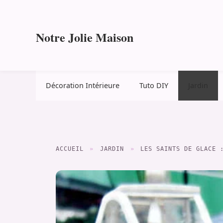
Aller
au
contenu
Notre Jolie Maison
Décoration Intérieure
Tuto DIY
Jardin
ACCUEIL
»
JARDIN
»
LES SAINTS DE GLACE 