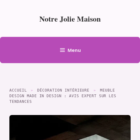
Aller
au
Notre Jolie Maison
contenu
Menu
ACCUEIL
»
DÉCORATION INTÉRIEURE
»
MEUBLE
DESIGN MADE IN DESIGN : AVIS EXPERT SUR LES
TENDANCES