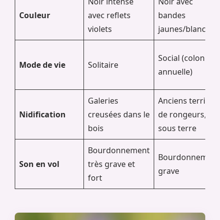
Noir intense
Noir avec
Couleur
avec reflets
bandes
violets
jaunes/blanches
Social (colonie
Mode de vie
Solitaire
annuelle)
Galeries
Anciens terriers
Nidification
creusées dans le
de rongeurs,
bois
sous terre
Bourdonnement
Bourdonnement
Son en vol
très grave et
grave
fort