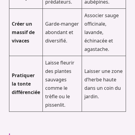
prédateurs.
aubépines.
Associer sauge
Créer un
Garde-manger
officinale,
massif de
abondant et
lavande,
vivaces
diversifié.
échinacée et
agastache.
Laisse fleurir
des plantes
Laisser une zone
Pratiquer
sauvages
d’herbe haute
la tonte
comme le
dans un coin du
différenciée
trèfle ou le
jardin.
pissenlit.