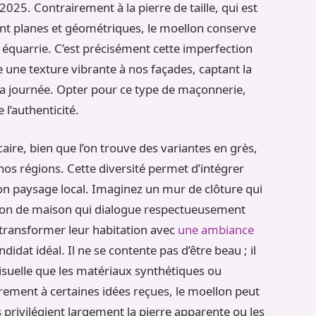
025. Contrairement à la pierre de taille, qui est
ent planes et géométriques, le moellon conserve
 équarrie. C’est précisément cette imperfection
e une texture vibrante à nos façades, captant la
la journée. Opter pour ce type de maçonnerie,
 l’authenticité.
ire, bien que l’on trouve des variantes en grès,
 nos régions. Cette diversité permet d’intégrer
 paysage local. Imaginez un mur de clôture qui
sion de maison qui dialogue respectueusement
 transformer leur habitation avec
une ambiance
ndidat idéal. Il ne se contente pas d’être beau ; il
visuelle que les matériaux synthétiques ou
airement à certaines idées reçues, le moellon peut
s privilégient largement la pierre apparente ou les