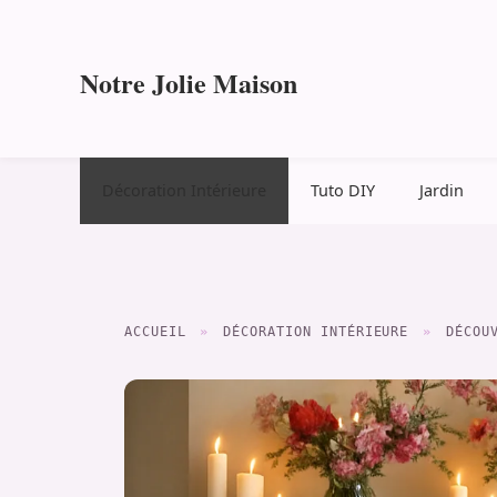
Aller
au
contenu
Notre Jolie Maison
Décoration Intérieure
Tuto DIY
Jardin
ACCUEIL
»
DÉCORATION INTÉRIEURE
»
DÉCOU