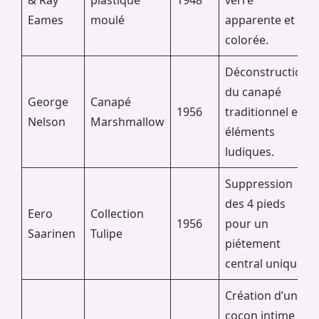
Eames
moulé
apparente et
colorée.
Déconstruction
du canapé
George
Canapé
1956
traditionnel en
Nelson
Marshmallow
éléments
ludiques.
Suppression
des 4 pieds
Eero
Collection
1956
pour un
Saarinen
Tulipe
piétement
central unique.
Création d’un
cocon intime