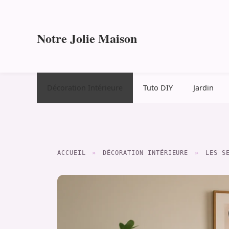
Aller
au
contenu
Notre Jolie Maison
Décoration Intérieure
Tuto DIY
Jardin
ACCUEIL
»
DÉCORATION INTÉRIEURE
»
LES S