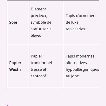
B
Filament
i
précieux,
Tapis d’ornement
f
Soie
symbole de
de luxe,
d
statut social
tapisseries.
p
élevé.
h
R
Papier
Tapis modernes,
s
Papier
traditionnel
alternatives
t
Washi
tressé et
hypoallergéniques
u
renforcé.
au jonc.
r
a