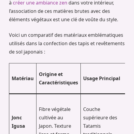
à
créer une ambiance zen
dans votre intérieur,
l’association de ces matières brutes avec des
éléments végétaux est une clé de voûte du style.
Voici un comparatif des matériaux emblématiques
utilisés dans la confection des tapis et revêtements
de sol japonais :
A
Origine et
Matériau
Usage Principal
D
Caractéristiques
ê
R
Fibre végétale
Couche
d
Jonc
cultivée au
supérieure des
p
Igusa
Japon. Texture
Tatamis
d