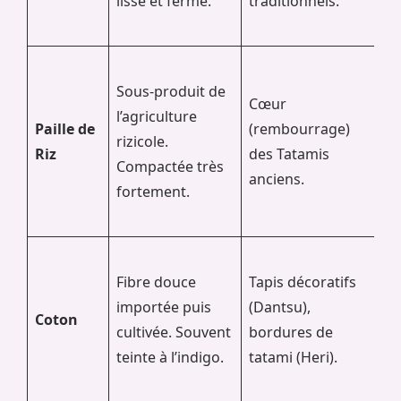
lisse et ferme.
traditionnels.
r
n
I
Sous-produit de
t
Cœur
l’agriculture
p
Paille de
(rembourrage)
rizicole.
e
Riz
des Tatamis
Compactée très
f
anciens.
fortement.
p
p
D
Fibre douce
Tapis décoratifs
t
importée puis
(Dantsu),
p
Coton
cultivée. Souvent
bordures de
m
teinte à l’indigo.
tatami (Heri).
c
c