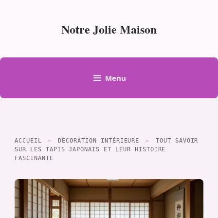
Aller
au
Notre Jolie Maison
contenu
Menu
ACCUEIL
»
DÉCORATION INTÉRIEURE
»
TOUT SAVOIR
SUR LES TAPIS JAPONAIS ET LEUR HISTOIRE
FASCINANTE