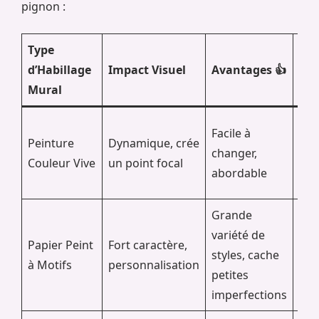
pignon :
Type
Inc
d’Habillage
Impact Visuel
Avantages 👍
👎
Mural
Facile à
Peu
Peinture
Dynamique, crée
changer,
ass
Couleur Vive
un point focal
abordable
mal
Grande
variété de
Pos
Papier Peint
Fort caractère,
styles, cache
dél
à Motifs
personnalisation
petites
coû
imperfections