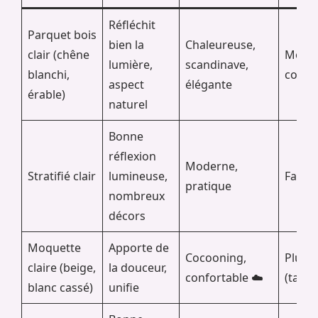
Réfléchit
Parquet bois
bien la
Chaleureuse,
clair (chêne
Modéré
lumière,
scandinave,
blanchi,
consei
aspect
élégante
érable)
naturel
Bonne
réflexion
Moderne,
Stratifié clair
lumineuse,
Facile
pratique
nombreux
décors
Moquette
Apporte de
Cocooning,
Plus e
claire (beige,
la douceur,
confortable ☁️
(tache
blanc cassé)
unifie