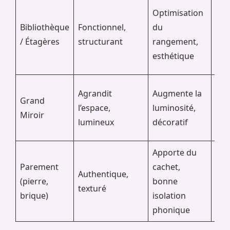
Optimisation
Bibliothèque
Fonctionnel,
du
Peu
/ Étagères
structurant
rangement,
si 
esthétique
Agrandit
Augmente la
Peu
Grand
l’espace,
luminosité,
frag
Miroir
lumineux
décoratif
le 
Apporte du
Coû
Parement
cachet,
Authentique,
tec
(pierre,
bonne
texturé
peu
brique)
isolation
l’e
phonique