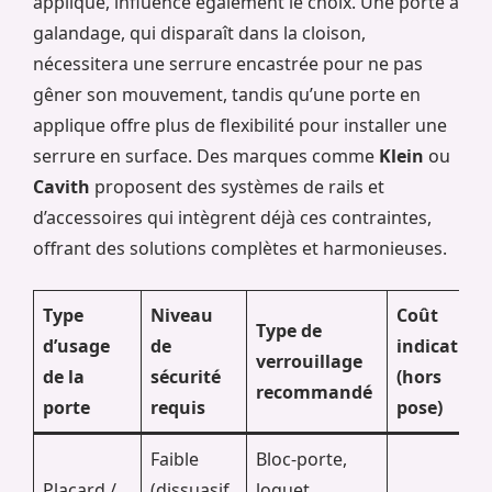
applique, influence également le choix. Une porte à
galandage, qui disparaît dans la cloison,
nécessitera une serrure encastrée pour ne pas
gêner son mouvement, tandis qu’une porte en
applique offre plus de flexibilité pour installer une
serrure en surface. Des marques comme
Klein
ou
Cavith
proposent des systèmes de rails et
d’accessoires qui intègrent déjà ces contraintes,
offrant des solutions complètes et harmonieuses.
Type
Niveau
Coût
Type de
d’usage
de
indicatif
verrouillage
de la
sécurité
(hors
recommandé
porte
requis
pose)
Faible
Bloc-porte,
Placard /
(dissuasif,
loquet