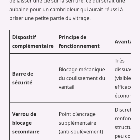
de laisser une clé sur la serrure, ce qui serait une
aubaine pour un cambrioleur qui aurait réussi à
briser une petite partie du vitrage.
Dispositif
Principe de
Avantage
complémentaire
fonctionnement
Très
Blocage mécanique
dissuasif
Barre de
du coulissement du
(visible),
sécurité
vantail
efficace,
économiq
Discret,
Verrou de
Point d’ancrage
renforce l
blocage
supplémentaire
structure,
secondaire
(anti-soulèvement)
peu coûte