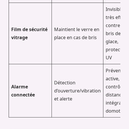
Invisible,
très effica
contre le
Film de sécurité
Maintient le verre en
bris de
vitrage
place en cas de bris
glace,
protection
UV
Préventio
active,
Détection
Alarme
contrôle à
d’ouverture/vibration
connectée
distance,
et alerte
intégratio
domotiqu