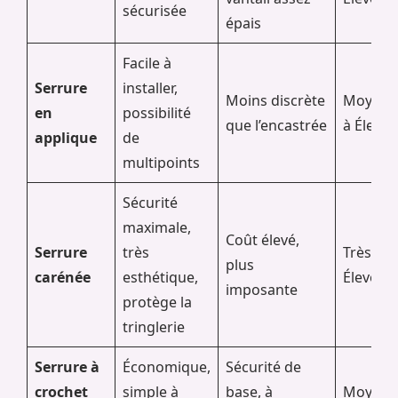
sécurisée
épais
Facile à
Serrure
installer,
Moins discrète
Moyen
en
possibilité
que l’encastrée
à Élevé
applique
de
multipoints
Sécurité
maximale,
Coût élevé,
Serrure
très
Très
plus
carénée
esthétique,
Élevé
imposante
protège la
tringlerie
Serrure à
Économique,
Sécurité de
crochet
simple à
base, à
Moyen