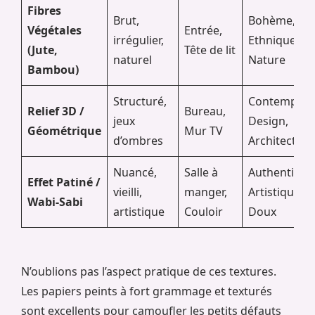
Fibres
Brut,
Bohème,
Végétales
Entrée,
irrégulier,
Ethnique chi
(Jute,
Tête de lit
naturel
Nature
Bambou)
Structuré,
Contempora
Relief 3D /
Bureau,
jeux
Design,
Géométrique
Mur TV
d’ombres
Architectura
Nuancé,
Salle à
Authentique
Effet Patiné /
vieilli,
manger,
Artistique,
Wabi-Sabi
artistique
Couloir
Doux
N’oublions pas l’aspect pratique de ces textures.
Les papiers peints à fort grammage et texturés
sont excellents pour camoufler les petits défauts