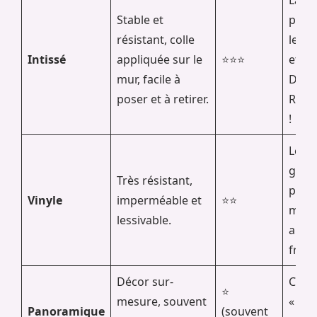
Stable et
parfa
résistant, colle
les e
Intissé
appliquée sur le
⭐⭐⭐
et le
mur, facile à
DIY.
poser et à retirer.
Rec
!
Les 
gran
Très résistant,
passa
Vinyle
imperméable et
⭐⭐
murs
lessivable.
aux
frott
Décor sur-
Créer
⭐
mesure, souvent
« wao
Panoramique
(souvent