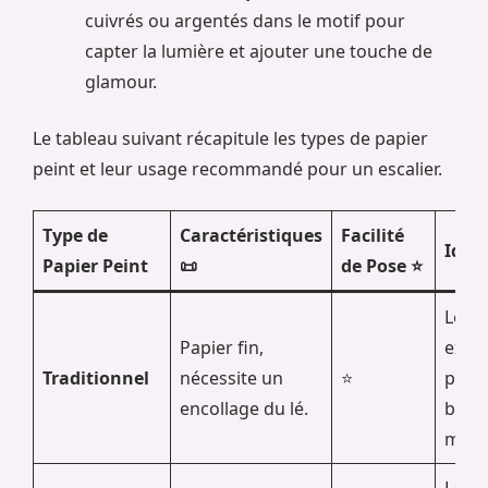
cuivrés ou argentés dans le motif pour
capter la lumière et ajouter une touche de
glamour.
Le tableau suivant récapitule les types de papier
peint et leur usage recommandé pour un escalier.
Type de
Caractéristiques
Facilité
Idéa
Papier Peint
📜
de Pose ⭐
Les b
Papier fin,
expé
Traditionnel
nécessite un
⭐
pour
encollage du lé.
budg
maîtr
La so