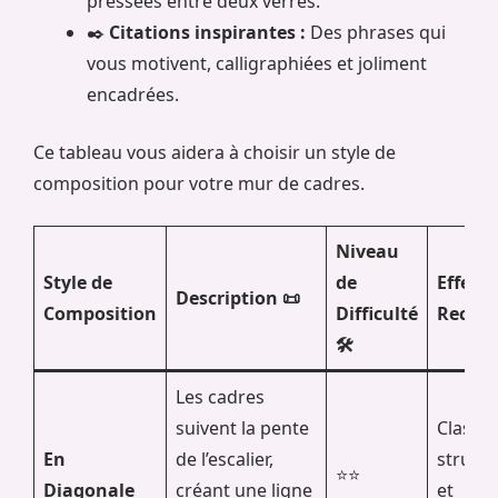
pressées entre deux verres.
✒️
Citations inspirantes :
Des phrases qui
vous motivent, calligraphiées et joliment
encadrées.
Ce tableau vous aidera à choisir un style de
composition pour votre mur de cadres.
Niveau
Style de
de
Effet
Description 📜
Composition
Difficulté
Reche
🛠️
Les cadres
suivent la pente
Classiq
En
de l’escalier,
struct
⭐⭐
Diagonale
créant une ligne
et