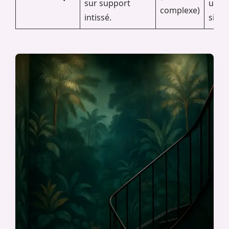
sur support
un m
complexe)
intissé.
signa