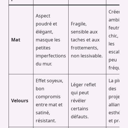
Créer un
Aspect
ambianc
poudré et
Fragile,
feutrée e
élégant,
sensible aux
chic, pou
Mat
masque les
taches et aux
les
petites
frottements,
escaliers
imperfections
non lessivable.
peu
du mur.
fréquent
Effet soyeux,
La plupa
Léger reflet
bon
des
qui peut
compromis
projets,
Velours
révéler
entre mat et
alliant
certains
satiné,
esthétiq
défauts.
résistant.
et pratici