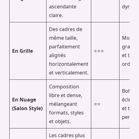
ascendante
dynami
claire.
Des cadres de
même taille,
Moder
parfaitement
graphi
En Grille
⭐⭐⭐
alignés
et très
horizontalement
ordonn
et verticalement.
Composition
Bohèm
libre et dense,
En Nuage
éclecti
mélangeant
⭐⭐
(Salon Style)
et très
formats, styles
person
et objets.
Les cadres plus