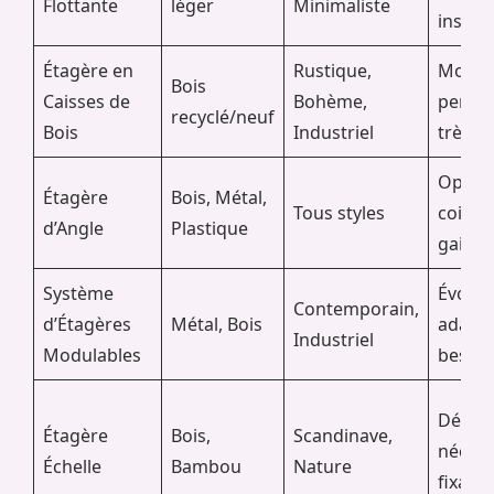
Flottante
léger
Minimaliste
install
Étagère en
Rustique,
Modula
Bois
Caisses de
Bohème,
person
recyclé/neuf
Bois
Industriel
très a
Optimi
Étagère
Bois, Métal,
Tous styles
coins 
d’Angle
Plastique
gain d
Système
Évoluti
Contemporain,
d’Étagères
Métal, Bois
adapta
Industriel
Modulables
besoin
Décora
Étagère
Bois,
Scandinave,
nécess
Échelle
Bambou
Nature
fixati