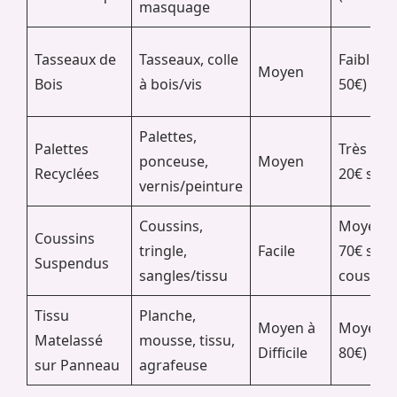
masquage
Tasseaux de
Tasseaux, colle
Faible (2
Moyen
Bois
à bois/vis
50€)
Palettes,
Palettes
Très faib
ponceuse,
Moyen
Recyclées
20€ si r
vernis/peinture
Coussins,
Moyen (
Coussins
tringle,
Facile
70€ selo
Suspendus
sangles/tissu
coussins
Tissu
Planche,
Moyen à
Moyen (
Matelassé
mousse, tissu,
Difficile
80€)
sur Panneau
agrafeuse