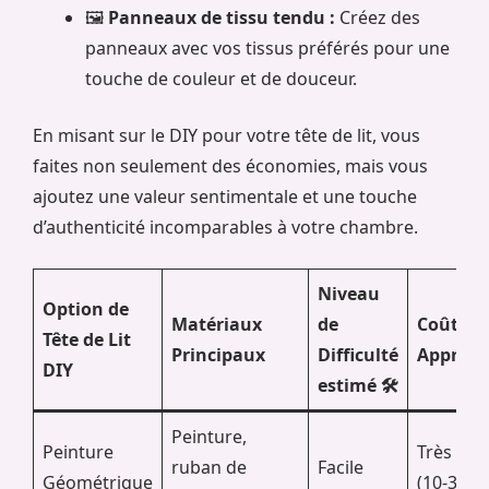
🖼️
Panneaux de tissu tendu :
Créez des
panneaux avec vos tissus préférés pour une
touche de couleur et de douceur.
En misant sur le DIY pour votre tête de lit, vous
faites non seulement des économies, mais vous
ajoutez une valeur sentimentale et une touche
d’authenticité incomparables à votre chambre.
Niveau
Option de
Matériaux
de
Coût
Tête de Lit
Principaux
Difficulté
Approxi
DIY
estimé 🛠️
Peinture,
Peinture
Très faib
ruban de
Facile
Géométrique
(10-30€)