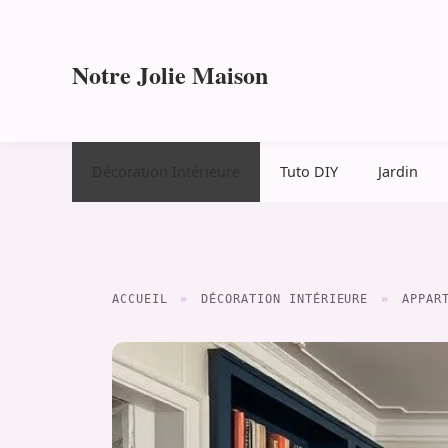
Aller
au
contenu
Notre Jolie Maison
Décoration Intérieure
Tuto DIY
Jardin
ACCUEIL
»
DÉCORATION INTÉRIEURE
»
APPAR