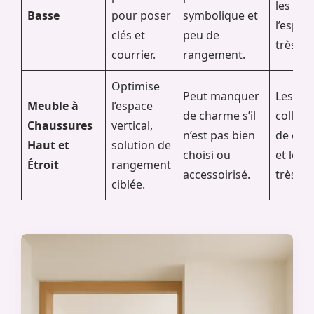
les ent
Basse
pour poser
symbolique et
l’espac
clés et
peu de
très re
courrier.
rangement.
Optimise
Peut manquer
Les
Meuble à
l’espace
de charme s’il
collect
Chaussures
vertical,
n’est pas bien
de cha
Haut et
solution de
choisi ou
et les 
Étroit
rangement
accessoirisé.
très ét
ciblée.