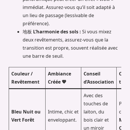
immédiat. Assurez-vous qu’il soit adapté à
un lieu de passage (lessivable de
préférence).
地板
L’harmonie des sols :
Si vous mixez
deux revêtements, assurez-vous que la
transition est propre, souvent réalisée avec
une barre de seuil.
Couleur /
Ambiance
Conseil
Où l
Revêtement
Créée 💖
d’Association
trou
Avec des
touches de
Pein
Bleu Nuit ou
Intime, chic et
laiton, du
che
Vert Forêt
enveloppant.
bois clair et
Merl
un miroir
Cas