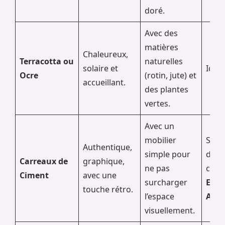
doré.
Avec des
matières
Chaleureux,
Terracotta ou
naturelles
solaire et
Idem
Ocre
(rotin, jute) et
accueillant.
des plantes
vertes.
Avec un
mobilier
Spéci
Authentique,
simple pour
du
Carreaux de
graphique,
ne pas
carre
Ciment
avec une
surcharger
Espa
touche rétro.
l’espace
Aub
visuellement.