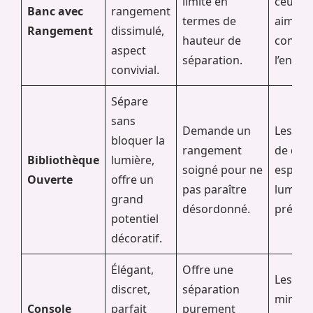
limité en
ceux q
Banc avec
rangement
termes de
aiment 
Rangement
dissimulé,
hauteur de
confor
aspect
séparation.
l’entrée
convivial.
Sépare
sans
Demande un
Les am
bloquer la
rangement
de déco
Bibliothèque
lumière,
soigné pour ne
espaces
Ouverte
offre un
pas paraître
luminos
grand
désordonné.
précieu
potentiel
décoratif.
Élégant,
Offre une
Les int
discret,
séparation
minimal
Console
parfait
purement