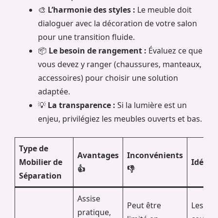
🎨
L’harmonie des styles :
Le meuble doit
dialoguer avec la décoration de votre salon
pour une transition fluide.
📦
Le besoin de rangement :
Évaluez ce que
vous devez y ranger (chaussures, manteaux,
accessoires) pour choisir une solution
adaptée.
💡
La transparence :
Si la lumière est un
enjeu, privilégiez les meubles ouverts et bas.
Type de
Avantages
Inconvénients
Mobilier de
Idéal 
👍
👎
Séparation
Assise
Peut être
Les fam
pratique,