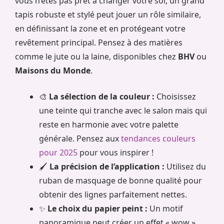
vous n’êtes pas prêt à changer votre sol, un grand
tapis robuste et stylé peut jouer un rôle similaire,
en définissant la zone et en protégeant votre
revêtement principal. Pensez à des matières
comme le jute ou la laine, disponibles chez
BHV
ou
Maisons du Monde
.
🎨
La sélection de la couleur :
Choisissez
une teinte qui tranche avec le salon mais qui
reste en harmonie avec votre palette
générale. Pensez aux
tendances couleurs
pour 2025
pour vous inspirer !
🖌️
La précision de l’application :
Utilisez du
ruban de masquage de bonne qualité pour
obtenir des lignes parfaitement nettes.
✨
Le choix du papier peint :
Un motif
panoramique peut créer un effet « wow »