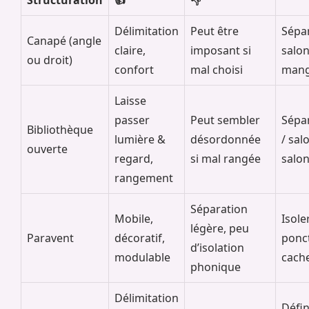
Structuration
👍
👎
Délimitation
Peut être
Sépar
Canapé (angle
claire,
imposant si
salon
ou droit)
confort
mal choisi
mang
Laisse
passer
Peut sembler
Sépa
Bibliothèque
lumière &
désordonnée
/ sal
ouverte
regard,
si mal rangée
salo
rangement
Séparation
Mobile,
Isole
légère, peu
Paravent
décoratif,
ponc
d’isolation
modulable
cache
phonique
Délimitation
Défin