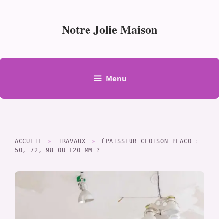
Aller
au
Notre Jolie Maison
contenu
Menu
ACCUEIL
»
TRAVAUX
»
ÉPAISSEUR CLOISON PLACO :
50, 72, 98 OU 120 MM ?