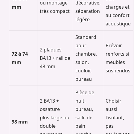
ou montage
décorative,
mm
charges et
très compact
séparation
au confort
légère
acoustique
Standard
pour
Prévoir
2 plaques
72 à 74
chambre,
renforts si
BA13 + rail de
mm
salon,
meubles
48 mm
couloir,
suspendus
bureau
Pièce de
2 BA13 +
nuit,
Choisir
ossature
bureau,
aussi
plus large ou
salle de
l’isolant,
98 mm
double
bain
pas