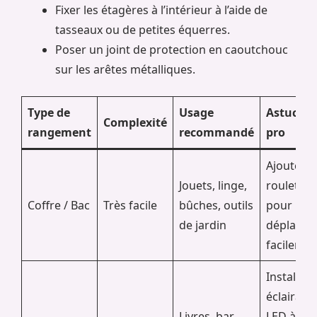
Fixer les étagères à l’intérieur à l’aide de
tasseaux ou de petites équerres.
Poser un joint de protection en caoutchouc
sur les arêtes métalliques.
Type de
Usage
Astuce d
Complexité
rangement
recommandé
pro
Ajouter d
Jouets, linge,
roulettes
Coffre / Bac
Très facile
bûches, outils
pour le
de jardin
déplacer
facilemen
Installer 
éclairage
Livres, bar,
LED à