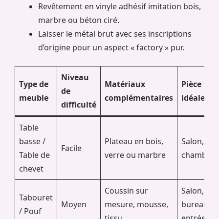
Revêtement en vinyle adhésif imitation bois,
marbre ou béton ciré.
Laisser le métal brut avec ses inscriptions
d’origine pour un aspect « factory » pur.
Niveau
Type de
Matériaux
Pièce
de
meuble
complémentaires
idéale
difficulté
Table
basse /
Plateau en bois,
Salon,
Facile
Table de
verre ou marbre
chambre
chevet
Coussin sur
Salon,
Tabouret
Moyen
mesure, mousse,
bureau,
/ Pouf
tissu
entrée