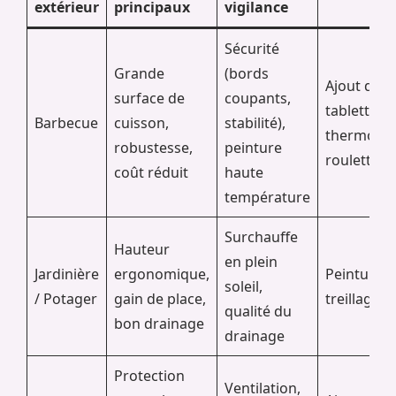
extérieur
principaux
vigilance
Sécurité
Grande
(bords
Ajout de
surface de
coupants,
tablettes,
Barbecue
cuisson,
stabilité),
thermomè
robustesse,
peinture
roulettes
coût réduit
haute
température
Surchauffe
Hauteur
en plein
Jardinière
ergonomique,
Peinture, 
soleil,
/ Potager
gain de place,
treillage i
qualité du
bon drainage
drainage
Protection
Ventilation,