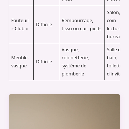
Salon,
Fauteuil
Rembourrage,
coin
Difficile
« Club »
tissu ou cuir, pieds
lecture,
bureau
Vasque,
Salle de
Meuble-
robinetterie,
bain,
Difficile
vasque
système de
toilettes
plomberie
d’invités