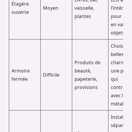
Étagère
Moyen
vaisselle,
l’intérieu
ouverte
plantes
pour met
en valeur
objets.
Choisir d
belles
Produits de
charnière
Armoire
beauté,
une poig
Difficile
fermée
papeterie,
qui
provisions
contrast
avec le
métal.
Installer 
séparate