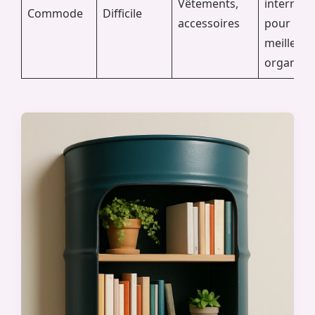
Vêtements,
internes
Commode
Difficile
accessoires
pour une
meilleure
organisat