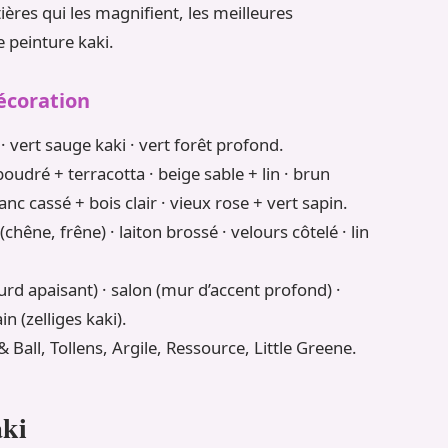
ères qui les magnifient, les meilleures
e peinture kaki.
décoration
d · vert sauge kaki · vert forêt profond.
poudré + terracotta · beige sable + lin · brun
anc cassé + bois clair · vieux rose + vert sapin.
 (chêne, frêne) · laiton brossé · velours côtelé · lin
rd apaisant) · salon (mur d’accent profond) ·
n (zelliges kaki).
 Ball, Tollens, Argile, Ressource, Little Greene.
aki