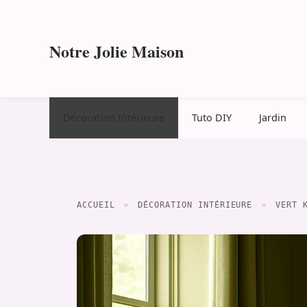
Aller
au
contenu
Notre Jolie Maison
Décoration Intérieure
Tuto DIY
Jardin
ACCUEIL
»
DÉCORATION INTÉRIEURE
»
VERT 