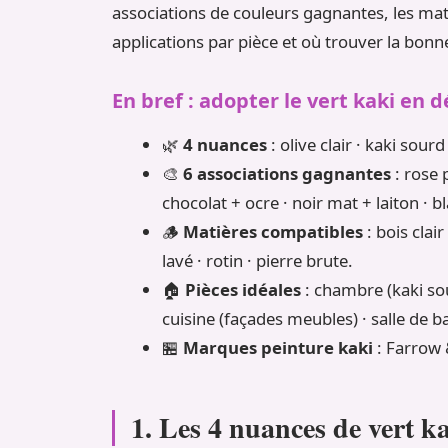
associations de couleurs gagnantes, les mati
applications par pièce et où trouver la bonn
En bref : adopter le vert kaki en 
🌿
4 nuances
: olive clair · kaki sour
🎨
6 associations gagnantes
: rose 
chocolat + ocre · noir mat + laiton · bl
🪵
Matières compatibles
: bois clair
lavé · rotin · pierre brute.
🏠
Pièces idéales
: chambre (kaki sou
cuisine (façades meubles) · salle de bai
🏪
Marques peinture kaki
: Farrow &
1. Les 4 nuances de vert k